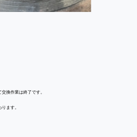
、
て交換作業は終了です。
わります。