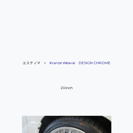
エスティマ
×
Kranze Weaval DESIGN CHROME
20inch