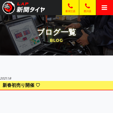
西川店
寒河江店
ブログ一覧
BLOG
2021.1.8
新春初売り開催 ♡