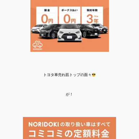
トヨタ車売れ筋トップの面々
が！