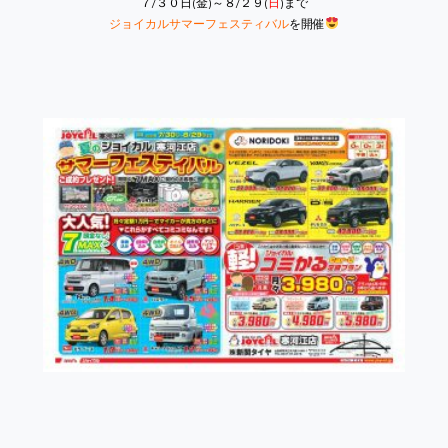
７/３０日(金)～８/２９(
日
)
まで
ジョイカルサマーフェスティバル
を開催