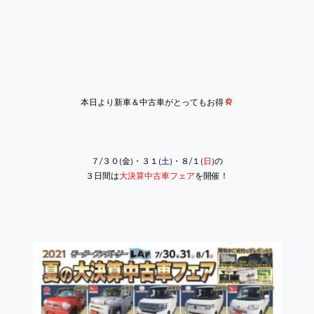
本日より
新車＆中古車
がとってもお得
７/３０(金)・３１(
土
)・８/１(
日
)
の
３日間は
大決算中古車フェア
を開催！