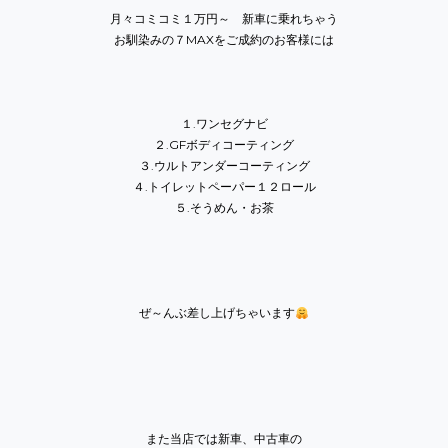
月々コミコミ１万円～ 新車に乗れちゃう
お馴染みの７MAXをご成約のお客様には
１.ワンセグナビ
２.GFボディコーティング
３.ウルトアンダーコーティング
４.トイレットペーパー１２ロール
５.そうめん・お茶
ぜ～んぶ差し上げちゃいます
また当店では新車、中古車の