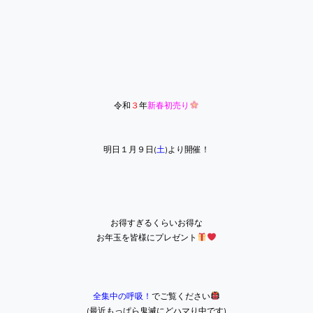
令和
３
年
新春初売り
明日１月９日(
土
)
より開催！
お得すぎるくらいお得な
お年玉を皆様にプレゼント
全集中の呼吸！
でご覧ください
(最近もっぱら鬼滅にどハマり中です)