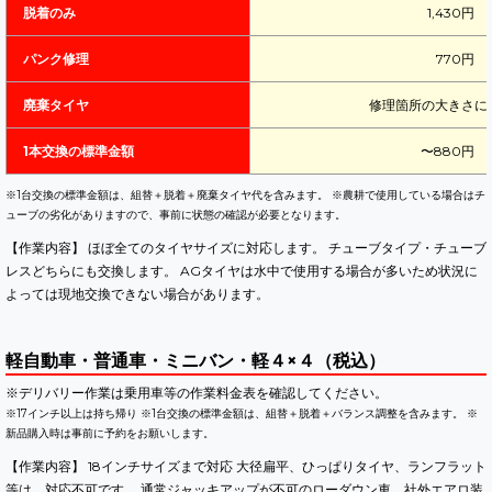
脱着のみ
1,430円
パンク修理
770円
廃棄タイヤ
修理箇所の大きさに
1本交換の標準金額
〜880円
※1台交換の標準金額は、組替＋脱着＋廃棄タイヤ代を含みます。 ※農耕で使用している場合はチ
ューブの劣化がありますので、事前に状態の確認が必要となります。
【作業内容】 ほぼ全てのタイヤサイズに対応します。 チューブタイプ・チューブ
レスどちらにも交換します。 AGタイヤは水中で使用する場合が多いため状況に
よっては現地交換できない場合があります。
軽自動車・普通車・ミニバン・軽４×４（税込）
※デリバリー作業は乗用車等の作業料金表を確認してください。
※17インチ以上は持ち帰り ※1台交換の標準金額は、組替＋脱着＋バランス調整を含みます。 ※
新品購入時は事前に予約をお願いします。
【作業内容】 18インチサイズまで対応 大径扁平、ひっぱりタイヤ、ランフラット
等は、対応不可です。 通常ジャッキアップが不可のローダウン車、社外エアロ装