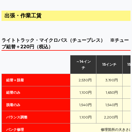
出張・作業工賃
ライトトラック・マイクロバス（チューブレス） ※チュー
ブ組替＋220円（税込）
～14イン
15インチ
1
チ
組替＋脱着
2,530円
3,190円
組替のみ
1,100円
1,650円
脱着のみ
1,540円
1,540円
バランス調整
1,100円
2,200円
パンク修理
修理箇所の大きさ