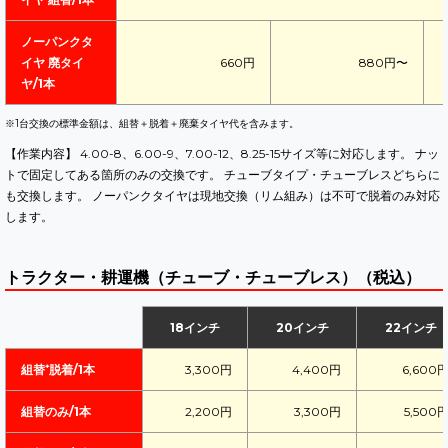
ノーパンクタ
イヤ 廃タイ
660円
880円〜
ヤ/1本
※1台交換の標準金額は、組替＋脱着＋廃棄タイヤ代を含みます。
【作業内容】 4.00-8、6.00-9、7.00-12、8.25-15サイズ等に対応します。 ナッ
トで固定してある箇所のみの交換です。 チューブタイプ・チューブレスどちらに
も交換します。 ノーパンクタイヤは現地交換（リム組み）は不可で脱着のみ対応
します。
トラクター・耕運機（チューブ・チューブレス）（税込）
18インチ
20インチ
22インチ
組替⁺脱着/1本
3,300円
4,400円
6,600
組替のみ/1本
2,200円
3,300円
5,500