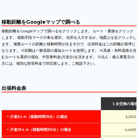
移動距離をGoogleマップで調べる
移動距離をGoogleマップで調べるをクリックします。 ルート・乗換をクリック
します。 移動手段マークの車を選択。 住所を入力するか、地図上を右クリックし
ます。 複数ルートの距離と移動時間が出ますので、出張料金はこの距離が基準に
なります。 ※距離は一般道路の最短ルートを使用します。 ※高速・有料道路を含
むルートを選択の場合、中型車料金(片道分)を頂きます。 ※法人・個人事業主の
方には、個別な割安料金で対応致します。ご相談下さい。
出張料金表
１台交換の場合
~ 片道5ｋｍ（移動時間15分）の場合
2,20
~ 片道10ｋｍ（移動時間30分）の場合
4,40