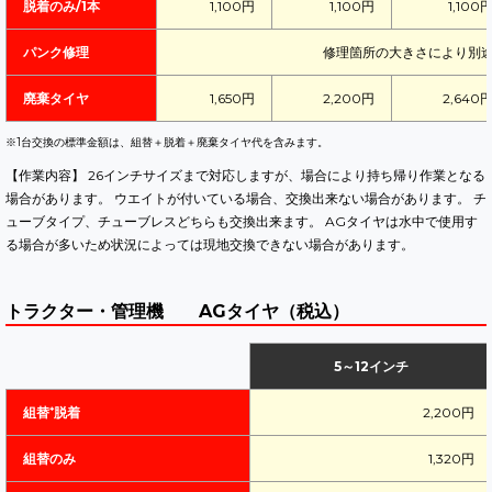
脱着のみ/1本
1,100円
1,100円
1,100
パンク修理
修理箇所の大きさにより別
廃棄タイヤ
1,650円
2,200円
2,640
※1台交換の標準金額は、組替＋脱着＋廃棄タイヤ代を含みます。
【作業内容】 26インチサイズまで対応しますが、場合により持ち帰り作業となる
場合があります。 ウエイトが付いている場合、交換出来ない場合があります。 チ
ューブタイプ、チューブレスどちらも交換出来ます。 AGタイヤは水中で使用す
る場合が多いため状況によっては現地交換できない場合があります。
トラクター・管理機 AGタイヤ（税込）
5～12インチ
組替⁺脱着
2,200円
組替のみ
1,320円