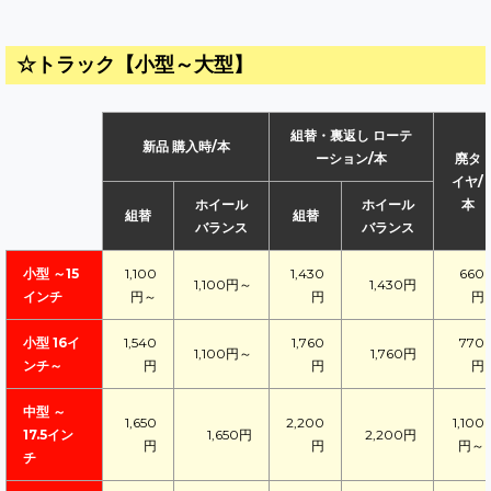
☆トラック【小型～大型】
組替・裏返し ローテ
新品 購入時/本
ーション/本
廃タ
イヤ/
ホイール
ホイール
本
組替
組替
バランス
バランス
小型 ～15
1,100
1,430
660
1,100円～
1,430円
インチ
円～
円
円
小型 16イ
1,540
1,760
770
1,100円～
1,760円
ンチ～
円
円
円
中型 ～
1,650
2,200
1,100
17.5イン
1,650円
2,200円
円
円
円～
チ