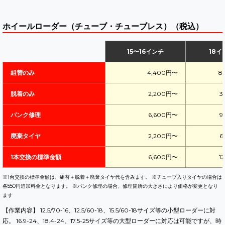
ホイールローダー（チューブ・チューブレス）（税込）
15〜16インチ
18イ
組替のみ
4,400円〜
8
脱着のみ
2,200円〜
3
パンク修理
6,600円〜
9
廃棄タイヤ
2,200円〜
6
1本交換の標準金額
6,600円〜
1
※1台交換の標準金額は、組替＋脱着＋廃棄タイヤ代を含みます。 ※チューブ入りタイヤの場合は
各550円追加料金となります。 ※パンク修理の場合、修理箇所の大きさにより価格が変更となり
ます
【作業内容】 12.5/70-16、12.5/60-18、15.5/60-18サイズ等の小型ローダーに対
応。 16.9-24、18.4-24、17.5-25サイズ等の大型ローダーに対応は可能ですが、時