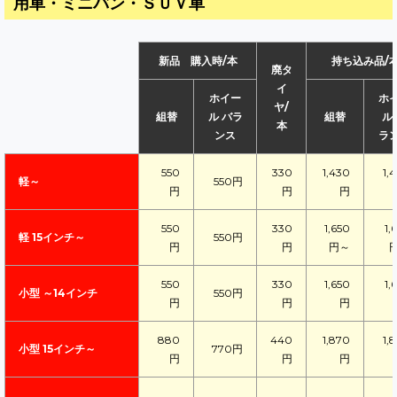
用車・ミニバン・ＳＵＶ車
新品 購入時/本
持ち込み品/
廃タ
イ
ホイー
ホ
ヤ/
組替
ル バラ
組替
ル
本
ンス
ラ
550
330
1,430
1,
軽～
550円
円
円
円
550
330
1,650
1,
軽 15インチ～
550円
円
円
円～
550
330
1,650
1,
小型 ～14インチ
550円
円
円
円
880
440
1,870
1,
小型 15インチ～
770円
円
円
円