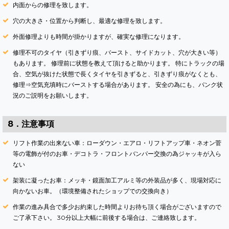
内面からの修理を致します。
穴の大きさ・位置から判断し、最適な修理を致します。
外面修理よりも時間が掛かりますが、確実な修理になります。
修理不可のタイヤ（引きずり痕、バースト、サイドカット、穴が大きい等）
もあります。 修理前に状態を教えて頂けると助かります。 特にトラックの場
合、空気が抜けた状態で長くタイヤを引きずると、引きずり痕がなくとも、
修理⇒空気充填時にバーストする場合があります。 安全の為にも、パンク状
況のご説明をお願いします。
8．注意事項
リフト作業の出来ない車：ローダウン・エアロ・リフトアップ車・ネオン菅
等の電飾が付のお車・デコトラ・フロントバンパー交換の為ジャッキが入ら
ない
架装に凝ったお車：メッキ・鏡面加工アルミ等の外装品が多く、現場対応に
向かないお車。（環境整備されたショップでの交換向き）
作業の進み具合で多少お約束した時間よりお待ち頂く場合がございますので
ご了承下さい。 30分以上大幅に前後する場合は、ご連絡致します。