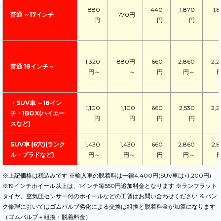
880
440
1,870
1,
普通 ～17インチ
770円
円
円
円
1,320
880円
660
2,860
2,
普通 18インチ～
円～
～
円
円～
・SUV車 ～18イン
1,100
1,100
660
2,530
2,
チ・1BOX(ハイエー
円
円
円
円
スなど)
SUV車 (6穴)(ランク
1,430
1,430
660
2,860
2,
ル・プラドなど)
円～
円～
円
円～
※上記価格は税込みです ※輸入車の脱着料は一律4,400円(SUV車は+1,200円)
※19インチホイール以上は、1インチ毎550円追加料金となります ※ランフラット
タイヤ、空気圧センサー付のホイールなどの工賃はお問い合わせください ※パン
ク修理においてはゴムバルブ劣化による交換は組換と脱着料金が加算になります
（ゴムバルブ＋組換・脱着料金）