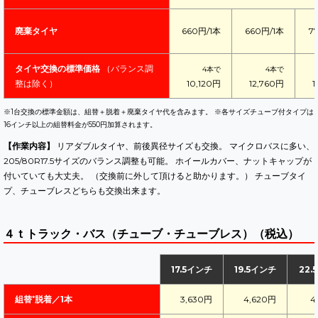
廃棄タイヤ
660円/1本
660円/1本
7
タイヤ交換の標準価格
（バランス調
4本で
4本で
整は除く）
10,120円
12,760円
1
※1台交換の標準金額は、組替＋脱着＋廃棄タイヤ代を含みます。 ※各サイズチューブ付タイプは
16インチ以上の組替料金が550円加算されます。
【作業内容】
リアダブルタイヤ、前後異径サイズも交換。 マイクロバスに多い、
205/80R17.5サイズのバランス調整も可能。 ホイールカバー、ナットキャップが
付いていても大丈夫。 （交換前に外して頂けると助かります。） チューブタイ
プ、チューブレスどちらも交換出来ます。
４ｔトラック・バス（チューブ・チューブレス）（税込）
17.5インチ
19.5インチ
22.
組替⁺脱着／1本
3,630円
4,620円
4