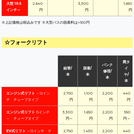
大型 19.5
2,640
3,300
1,650
インチ～
円
円
円
※上記価格は税込みです ※大型バスの脱着料は+550円
☆フォークリフト
廃タ
パンク
組替/
脱着/
イ
修理/
本
本
ヤ/
本
本
エンジン式リフト
～12イン
2,750
1,100
2,200
440
チ チューブタイプ
円
円
円
円
エンジン式リフト
15インチ
3,300
1,650
2,200
550
～ チューブタイプ
円～
円
円
円～
EV式リフト
～12インチ チ
2,750
1,430
2,200
440