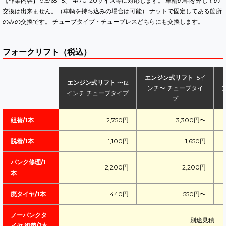
【作業内容】 9.5/65-15、14/70-20サイズ等に対応します。 車輪の軸を外しての
交換は出来ません。（車輌を持ち込みの場合は可能） ナットで固定してある箇所
のみの交換です。 チューブタイプ・チューブレスどちらにも交換します。
フォークリフト（税込）
エンジン式リフト
15イ
エンジン式リフト
〜12
ンチ〜 チューブタイ
インチ チューブタイプ
プ
組替/1本
2,750円
3,300円〜
脱着/1本
1,100円
1,650円
パンク修理/1
2,200円
2,200円
本
廃タイヤ/1本
440円
550円〜
ノーパンクタ
別途見積
イヤ 組替/1本