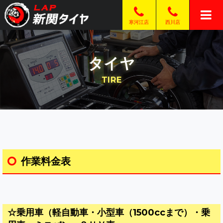
西川店
寒河江店
タイヤ
TIRE
作業料金表
☆乗用車（軽自動車・小型車（1500ccまで）・乗