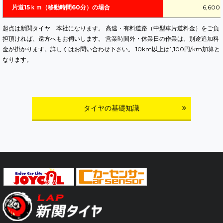
片道15ｋｍ（移動時間60分）の場合
6,60
起点は新関タイヤ 本社になります。 高速・有料道路（中型車片道料金）をご負
担頂ければ、遠方へもお伺いします。 営業時間外・休業日の作業は、別途追加料
金が掛かります。詳しくはお問い合わせ下さい。 10km以上は1,100円/km加算と
なります。
タイヤの基礎知識