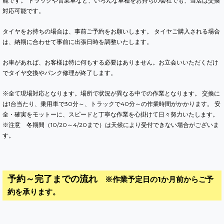
能です。 トラックや営業車など、いろんな車種をお持ちの会社でも、当店は交換
対応可能です。
タイヤをお持ちの場合は、事前ご予約をお願いします。 タイヤご購入される場合
は、納期に合わせて事前に出張日時を調整いたします。
お車があれば、お客様は特に何もする必要はありません。お立会いいただくだけ
でタイヤ交換やパンク修理が終了します。
※全て現場対応となります。場所で状況が異なる中での作業となります。 交換に
は1台当たり、乗用車で30分～、トラックで40分～の作業時間がかかります。 安
全・確実をモットーに、スピードと丁寧な作業を心掛けて日々努力いたします。
※注意 冬期間（10/20～4/20まで）は天候により受付できない場合がございま
す。
予約～完了までの流れ
※作業予定日の1か月前からご予
約を承ります。