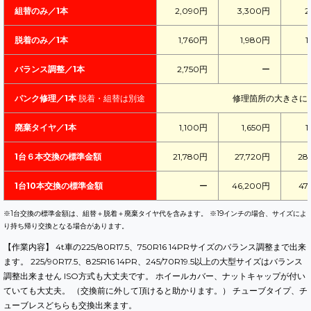
組替のみ／1本
2,090円
3,300円
2
脱着のみ／1本
1,760円
1,980円
1
バランス調整／1本
2,750円
ー
パンク修理／1本
脱着・組替は別途
修理箇所の大きさに
廃棄タイヤ／1本
1,100円
1,650円
1
1台６本交換の標準金額
21,780円
27,720円
28
1台10本交換の標準金額
ー
46,200円
47
※1台交換の標準金額は、組替＋脱着＋廃棄タイヤ代を含みます。 ※19インチの場合、サイズによ
り持ち帰り交換となる場合があります。
【作業内容】 4t車の225/80R17.5、750R16 14PRサイズのバランス調整まで出来
ます。 225/90R17.5、825R16 14PR、245/70R19.5以上の大型サイズはバランス
調整出来ません ISO方式も大丈夫です。 ホイールカバー、ナットキャップが付い
ていても大丈夫。 （交換前に外して頂けると助かります。） チューブタイプ、チ
ューブレスどちらも交換出来ます。