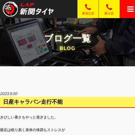
西川店
寒河江店
ブログ一覧
BLOG
2023.9.30
日産キャラバン走行不能
きびしい暑さもやっと過ぎました。
最近は眠り易く身体の体調もストレスが