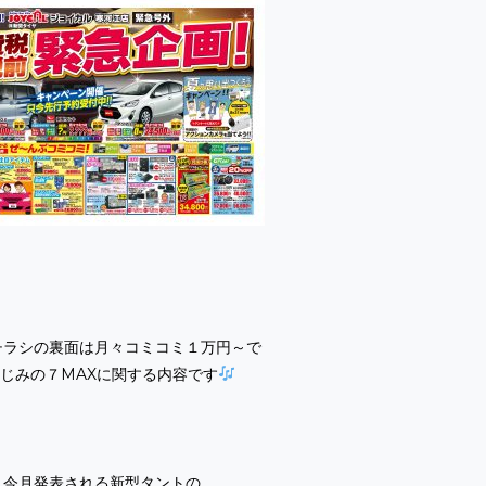
チラシの裏面は月々コミコミ１万円～で
じみの
７MAX
に関する内容です
今月発表される新型タントの