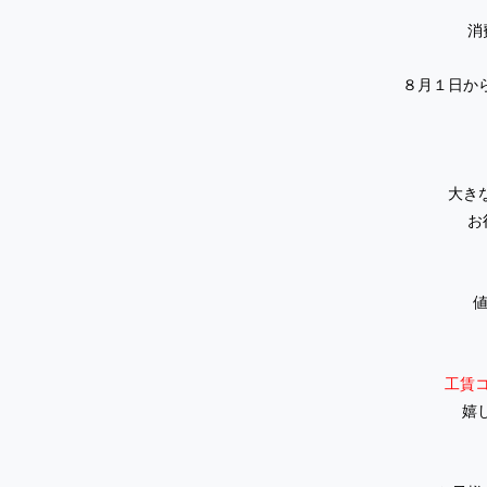
消
８月１日から
大き
お
工賃
嬉し