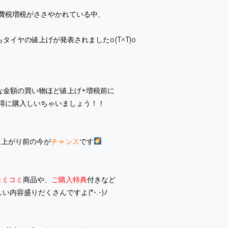
費税増税がささやかれている中、
タイヤの値上げが発表されましたo(T^T)o
な金額の買い物ほど値上げ+増税前に
得に購入しいちゃいましょう！！
値上がり前の今が
チャンス
です
コミコミ
商品や、
ご購入特典
付きなど
い内容盛りだくさんですよ(*･.･)ﾉ