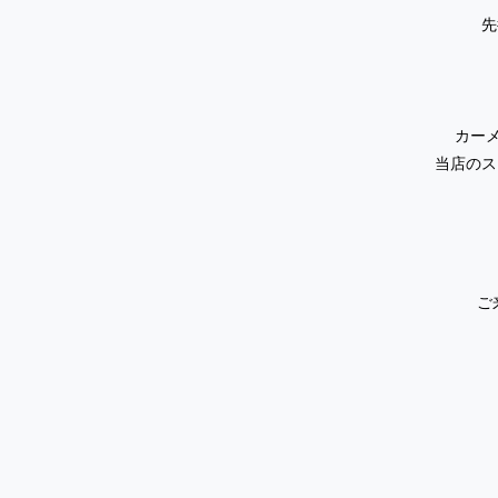
先
カー
当店のス
ご